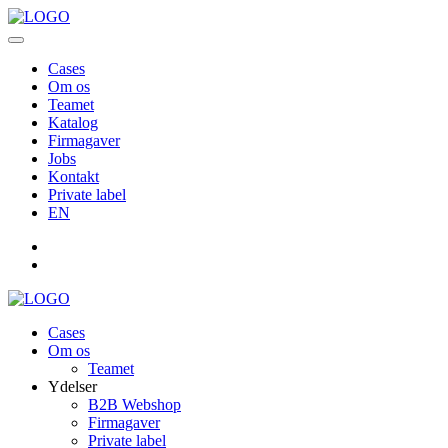
Cases
Om os
Teamet
Katalog
Firmagaver
Jobs
Kontakt
Private label
EN
Cases
Om os
Teamet
Ydelser
B2B Webshop
Firmagaver
Private label