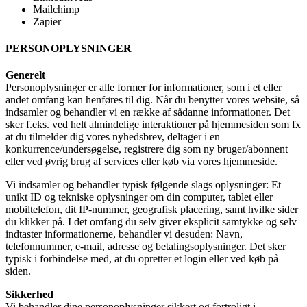
Mailchimp
Zapier
PERSONOPLYSNINGER
Generelt
Personoplysninger er alle former for informationer, som i et eller
andet omfang kan henføres til dig. Når du benytter vores website, så
indsamler og behandler vi en række af sådanne informationer. Det
sker f.eks. ved helt almindelige interaktioner på hjemmesiden som fx
at du tilmelder dig vores nyhedsbrev, deltager i en
konkurrence/undersøgelse, registrere dig som ny bruger/abonnent
eller ved øvrig brug af services eller køb via vores hjemmeside.
Vi indsamler og behandler typisk følgende slags oplysninger: Et
unikt ID og tekniske oplysninger om din computer, tablet eller
mobiltelefon, dit IP-nummer, geografisk placering, samt hvilke sider
du klikker på. I det omfang du selv giver eksplicit samtykke og selv
indtaster informationerne, behandler vi desuden: Navn,
telefonnummer, e-mail, adresse og betalingsoplysninger. Det sker
typisk i forbindelse med, at du opretter et login eller ved køb på
siden.
Sikkerhed
Vi behandler dine personoplysninger sikkert og fortroligt i