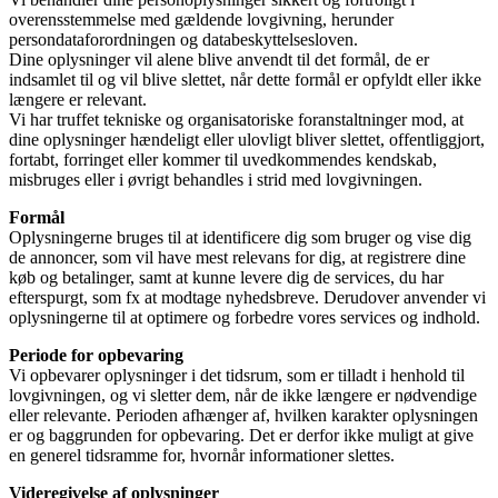
overensstemmelse med gældende lovgivning, herunder
persondataforordningen og databeskyttelsesloven.
Dine oplysninger vil alene blive anvendt til det formål, de er
indsamlet til og vil blive slettet, når dette formål er opfyldt eller ikke
længere er relevant.
Vi har truffet tekniske og organisatoriske foranstaltninger mod, at
dine oplysninger hændeligt eller ulovligt bliver slettet, offentliggjort,
fortabt, forringet eller kommer til uvedkommendes kendskab,
misbruges eller i øvrigt behandles i strid med lovgivningen.
Formål
Oplysningerne bruges til at identificere dig som bruger og vise dig
de annoncer, som vil have mest relevans for dig, at registrere dine
køb og betalinger, samt at kunne levere dig de services, du har
efterspurgt, som fx at modtage nyhedsbreve. Derudover anvender vi
oplysningerne til at optimere og forbedre vores services og indhold.
Periode for opbevaring
Vi opbevarer oplysninger i det tidsrum, som er tilladt i henhold til
lovgivningen, og vi sletter dem, når de ikke længere er nødvendige
eller relevante. Perioden afhænger af, hvilken karakter oplysningen
er og baggrunden for opbevaring. Det er derfor ikke muligt at give
en generel tidsramme for, hvornår informationer slettes.
Videregivelse af oplysninger