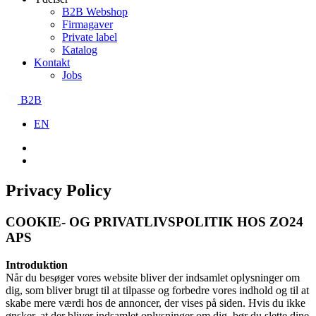
B2B Webshop
Firmagaver
Private label
Katalog
Kontakt
Jobs
B2B
EN
Privacy Policy
COOKIE- OG PRIVATLIVSPOLITIK HOS
ZO24
APS
Introduktion
Når du besøger vores website bliver der indsamlet oplysninger om
dig, som bliver brugt til at tilpasse og forbedre vores indhold og til at
skabe mere værdi hos de annoncer, der vises på siden. Hvis du ikke
ønsker, at der bliver indsamlet oplysninger om dig, bør du slette dine