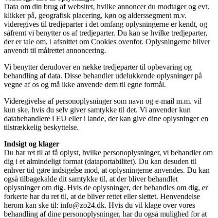
Data om din brug af websitet, hvilke annoncer du modtager og evt.
klikker på, geografisk placering, køn og alderssegment m.v.
videregives til tredjeparter i det omfang oplysningerne er kendt, og
såfremt vi benytter os af tredjeparter. Du kan se hvilke tredjeparter,
der er tale om, i afsnittet om Cookies ovenfor. Oplysningerne bliver
anvendt til målrettet annoncering.
Vi benytter derudover en række tredjeparter til opbevaring og
behandling af data. Disse behandler udelukkende oplysninger på
vegne af os og må ikke anvende dem til egne formål.
Videregivelse af personoplysninger som navn og e-mail m.m. vil
kun ske, hvis du selv giver samtykke til det. Vi anvender kun
databehandlere i EU eller i lande, der kan give dine oplysninger en
tilstrækkelig beskyttelse.
Indsigt og klager
Du har ret til at få oplyst, hvilke personoplysninger, vi behandler om
dig i et almindeligt format (dataportabilitet). Du kan desuden til
enhver tid gøre indsigelse mod, at oplysningerne anvendes. Du kan
også tilbagekalde dit samtykke til, at der bliver behandlet
oplysninger om dig. Hvis de oplysninger, der behandles om dig, er
forkerte har du ret til, at de bliver rettet eller slettet. Henvendelse
herom kan ske til:
info@zo24.dk
. Hvis du vil klage over vores
behandling af dine personoplysninger, har du også mulighed for at