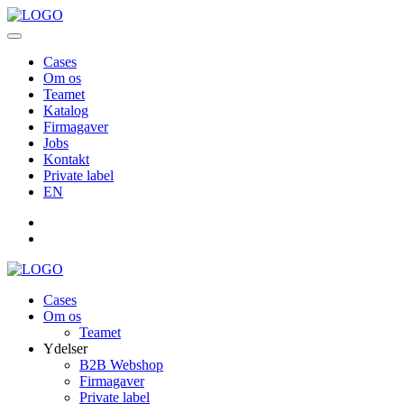
Cases
Om os
Teamet
Katalog
Firmagaver
Jobs
Kontakt
Private label
EN
Cases
Om os
Teamet
Ydelser
B2B Webshop
Firmagaver
Private label