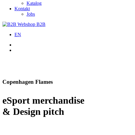
Katalog
Kontakt
Jobs
B2B
EN
Copenhagen Flames
eSport merchandise
& Design pitch