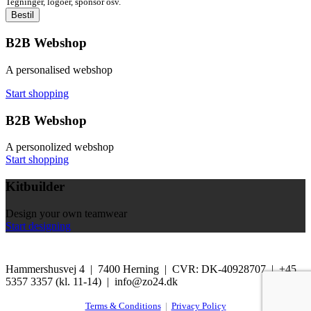
Tegninger, logoer, sponsor osv.
B2B Webshop
A personalised webshop
Start shopping
B2B Webshop
A personolized webshop
Start shopping
Kitbuilder
Design your own teamwear
Start designing
Hammershusvej 4 | 7400 Herning | CVR: DK-40928707 | +45
5357 3357 (kl. 11-14) | info@zo24.dk
Terms & Conditions
|
Privacy Policy